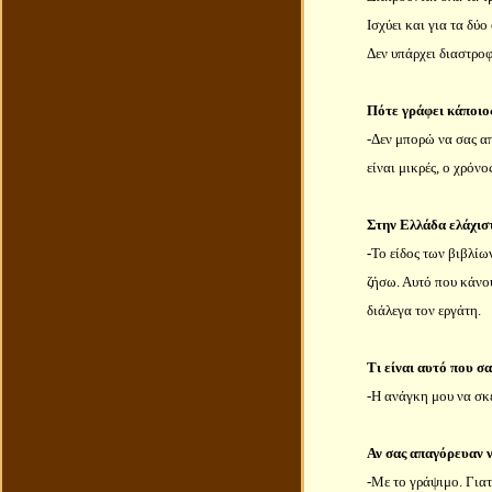
Ισχύει και για τα δύ
Δεν υπάρχει διαστρο
Πότε γράφει κάποιος
-Δεν μπορώ να σας απ
είναι μικρές, ο χρόνο
Στην Ελλάδα ελάχιστ
-
Το είδος των βιβλίω
ζήσω. Αυτό που κάνου
διάλεγα τον εργάτη.
Τι είναι αυτό που σα
-Η ανάγκη μου να σκ
Αν σας απαγόρευαν ν
-Με το γράψιμο. Γιατ