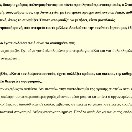
, δοκιμιογράφος, πολυγραφότατος και πάντα προκλητικά πρωτοποριακός, ο Σταύρ
ζωή, τους ανθρώπους, την λογοτεχνία, με ένα τρόπο πραγματικά εντυπωσιακό, αυθ
ικό, όπως το συνηθίζει. Όποτε αποφασίζει να μιλήσει, είναι μοναδικός.
νησιακή φωνή, που ονειρεύεται το μέλλον. Απολαύστε την συνέντευξη που μας έ
ου έχετε εκδώσει ποιό είναι το αγαπημένο σας;
ναχοι μαζί». Όχι μόνο γιατί ολοκληρώνει μια τετραλογία, αλλά και γιατί ολοκληρώ
 ονειρεύεται.
ιβλίο, «Κατά τον δαίμονα εαυτού», έχετε συλλέξει φράσεις και σκέψεις της καθη
 Τα θεωρείτε αφορισμούς;
ταν ακριβώς το αντίθετο. Δεν πιστεύω στην παντοδυναμία της φράσης, πιστεύω στην
σκέψης που τις περισσότερες φορές χάνονται μέσα μας, τα καταπίνει ο οργανωμένος χ
κρήξεις που διασώθηκαν σε κόλλες ταβέρνας, σε πακέτα τσιγάρων, σε ετικέτες κρασ
Βιαστικοί στοχασμοί. Λέξεις απενοχοποιημένες. Παρόλα αυτά, ένοχες και αυτές, εφ