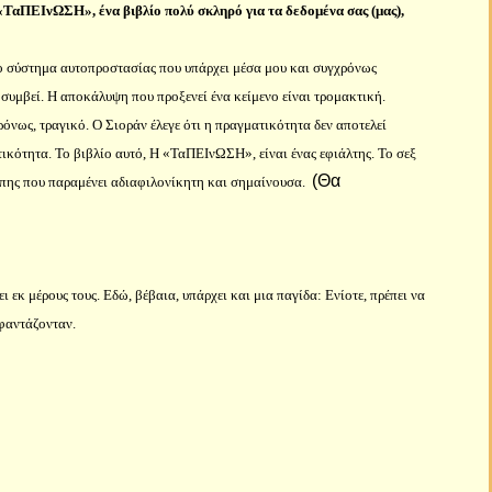
 «ΤαΠΕΙνΩΣΗ», ένα βιβλίο πολύ σκληρό για τα δεδομένα σας (μας),
το σύστημα αυτοπροστασίας που υπάρχει μέσα μου και συγχρόνως
 συμβεί. Η αποκάλυψη που προξενεί ένα κείμενο είναι τρομακτική.
ρόνως, τραγικό. Ο Σιοράν έλεγε ότι η πραγματικότητα δεν αποτελεί
ατικότητα. Το βιβλίο αυτό, Η «ΤαΠΕΙνΩΣΗ», είναι ένας εφιάλτης. Το σεξ
(Θα
γάπης που παραμένει αδιαφιλονίκητη και σημαίνουσα.
ι εκ μέρους τους. Εδώ, βέβαια, υπάρχει και μια παγίδα: Ενίοτε, πρέπει να
 φαντάζονταν.