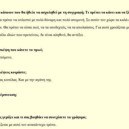
κάποιον που θα ήθελε να ασχοληθεί με τη συγγραφή; Τι πρέπει να κάνει και να ξέ
α πρέπει να οπλιστεί με πολύ δύναμη και πολύ υπομονή. Σε αυτόν τον χώρο τα καλά 
. Θα πρέπει να είσαι εκεί, να τα υποδεχτείς, να τα απολαύσεις. Για αυτό χρειάζεται
λο ιδεών που προτείνεις. Αν είναι αληθινό, θα αντέξει.
σκέψη που κάνετε το πρωί;
επόμενο.
κέψεις κοιμάστε;
ς κοπέλας. Και με την αγάπη της.
ς έμπνευση;
ς γεμίζει και τι σας βοηθάει να συνεχίσετε το γράψιμο;
ζεται με αυτό τον αναπάντεχο τρόπο.