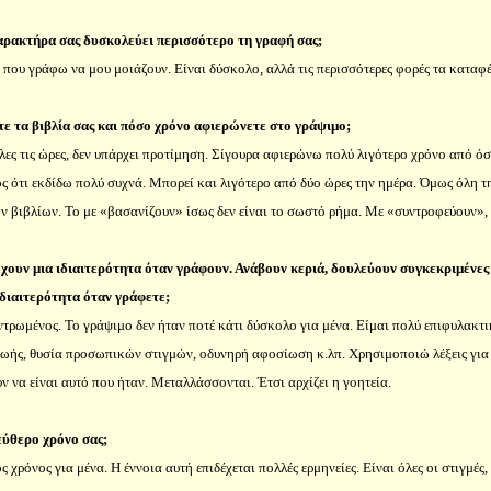
αρακτήρα σας δυσκολεύει περισσότερο τη γραφή σας;
ις που γράφω να μου μοιάζουν. Είναι δύσκολο, αλλά τις περισσότερες φορές τα καταφ
ε τα βιβλία σας και πόσο χρόνο αφιερώνετε στο γράψιμο;
ες τις ώρες, δεν υπάρχει προτίμηση. Σίγουρα αφιερώνω πολύ λιγότερο χρόνο από όσ
ος ότι εκδίδω πολύ συχνά. Μπορεί και λιγότερο από δύο ώρες την ημέρα. Όμως όλη τ
ν βιβλίων. Το με «βασανίζουν» ίσως δεν είναι το σωστό ρήμα. Με «συντροφεύουν», 
χουν μια ιδιαιτερότητα όταν γράφουν. Ανάβουν κεριά, δουλεύουν συγκεκριμένες 
ιδιαιτερότητα όταν γράφετε;
ντρωμένος. Το γράψιμο δεν ήταν ποτέ κάτι δύσκολο για μένα. Είμαι πολύ επιφυλακτ
ζωής, θυσία προσωπικών στιγμών, οδυνηρή αφοσίωση κ.λπ. Χρησιμοποιώ λέξεις για
ν να είναι αυτό που ήταν. Μεταλλάσσονται. Έτσι αρχίζει η γοητεία.
εύθερο χρόνο σας;
ς χρόνος για μένα. Η έννοια αυτή επιδέχεται πολλές ερμηνείες. Είναι όλες οι στιγμέ