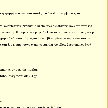
τική γραμμή ανάμεσα στο κοινώς αποδεκτό, το συμβατικό, το
ινούργια πρότυπα, δεν βασίζομαι πουθενά αλλού παρά μόνο στο ένστικτό
 κλασικό μυθιστόρημα δεν μ αρέσει. Ούτε το μεταμοντέρνο. Επίσης, δεν μ
 ημερολόγιά του ο Κάφκα, ότι «ένα βιβλίο πρέπει να πέφτει σαν τσεκούρι
 στη δομή, κάτι που να υπαινίσσεται ένα νέο είδος. Σκέφτομαι σοβαρά
ώμα της, αν αυτό έχει καρδιά.
ίστως, αναφέρεται στην ψυχή.
οιπο.
ιμωρούνται από τυχαίους σκοπευτές του δρόμου.