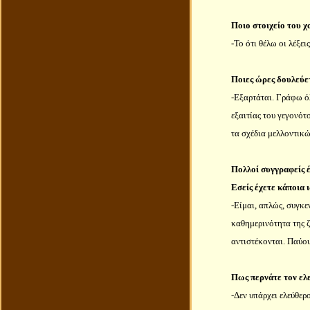
Ποιο στοιχείο του χ
-
Το ότι θέλω οι λέξε
Ποιες ώρες δουλεύετ
-Εξαρτάται. Γράφω όλ
εξαιτίας του γεγονότ
τα σχέδια μελλοντικώ
Πολλοί συγγραφείς έ
Εσείς έχετε κάποια 
-Είμαι, απλώς, συγκε
καθημερινότητα της 
αντιστέκονται. Παύου
Πως περνάτε τον ελ
-Δεν υπάρχει ελεύθερο