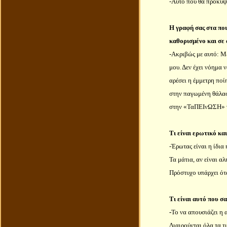
-Αυτό που θα προκύψε
Η γραφή σας στα ποι
καθορισμένο και σε 
-Ακριβώς με αυτό: Με
μου. Δεν έχει νόημα 
αρέσει η έμμετρη ποί
στην παγωμένη θάλασσ
στην «ΤαΠΕΙνΩΣΗ» να
Τι είναι ερωτικό και
-Έρωτας είναι η ίδια
Τα μάτια, αν είναι α
Πρόστυχο υπάρχει ότα
Τι είναι αυτό που σ
-
Το να απουσιάζει η 
Διαιρούνται όλα τα τ