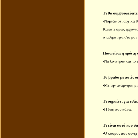
Τι θα συμβουλεύατε 
-Νομίζω ότι αρχικά θ
Κάποτε όμως έρχονται
σταθερότητα στο μοντέ
Ποια είναι η πρώτη 
-Να ξυπνήσω και το 
Το βράδυ με ποιές σ
-
Με την ανάμνηση μια
Τι σημαίνει για εσά
-
Η ζωή που κάνω.
Τι είναι αυτό που σα
-Ο κόσμος που συνεχί