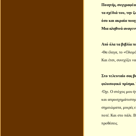
Ποιητής, συγγραφέας
τα σχέδιά του, την 
όσο και ακραία ποιητ
Μια αληθινά αναγεν
Από όλα τα βιβλία π
-Θα έλεγα, το «Ολομό
Και έτσι, συνεχίζει να
Στο τελευταίο σας β
φιλοσοφικό πρίσμα.
-Όχι. Ο στόχος μου ή
και απροσχημάτιστης 
σημειώματα, μικρές ε
ποτέ. Και στο πάλι. 
προθέσεις.