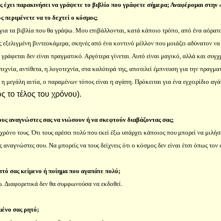
ας έχει παρακινήσει να γράψετε το βιβλίο που γράφετε σήμερα; Αναφέρομαι στην
 περιμένετε να το δεχτεί ο κόσμος;
για τα βιβλία που θα γράψω. Μου επιβάλλονται, κατά κάποιο τρόπο, από ένα αόρα
ς εξελιγμένη βιντεοκάμερα, σκηνές από ένα κοντινό μέλλον που μοιάζει αδύνατον να
 γράφεται δεν είναι πραγματικό. Αργότερα γίνεται. Αυτό είναι μαγικό, αλλά και συγχ
τεχνία, αντίθετα, η λογοτεχνία, στα καλύτερά της, αποτελεί έμπνευση για την πραγμ
 η μεγάλη αιτία, ο παραμένων τόπος είναι η αγάπη. Πρόκειται για ένα εγχειρίδιο α
 το τέλος του χρόνου).
ους αναγνώστες σας να νιώσουν ή να σκεφτούν διαβάζοντας σας;
χρόνο τους. Ότι τους αρέσει πολύ που εκεί έξω υπάρχει κάποιος που μπορεί να μιλήσε
ς αναγνώστες σου. Να μπορείς να τους δείχνεις ότι ο κόσμος δεν είναι έτσι όπως τον
τό σας κείμενο ή ποίημα που αγαπάτε πολύ;
ώ. Διαφορετικά δεν θα συμφωνούσα να εκδοθεί.
μένο σας ρητό;