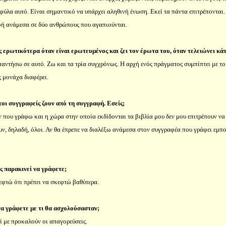
ο φύλα αυτό. Είναι σημαντικό να υπάρχει αληθινή ένωση. Εκεί τα πάντα επιτρέπονται.
φή ανάμεσα σε δύο ανθρώπους που αγαπιούνται.
 ερωτικότερα όταν είναι ερωτευμένος και ζει τον έρωτα του, όταν τελειώνει κάτ
αντήσω σε αυτό. Ζω και τα τρία συγχρόνως. Η αρχή ενός πράγματος συμπίπτει με το 
ς μονάχα διαφέρει.
οι συγγραφείς ζουν από τη συγγραφή. Εσείς;
ν που γράφω και η χώρα στην οποία εκδίδονται τα βιβλία μου δεν μου επιτρέπουν ν
ν, δηλαδή, όλοι. Αν θα έπρεπε να διαλέξω ανάμεσα στον συγγραφέα που γράφει εμπορ
ς παρακινεί να γράφετε;
εφτώ ότι πρέπει να σκεφτώ βαθύτερα.
α γράφετε με τι θα ασχολούσασταν;
ί με προκαλούν οι απαγορεύσεις.