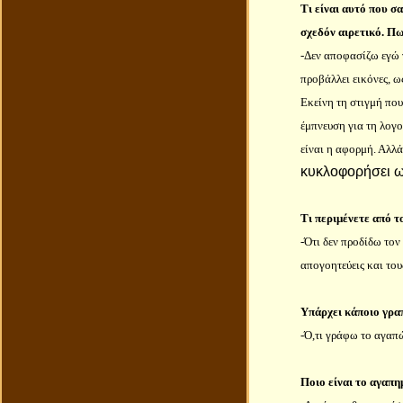
Τι είναι αυτό που σ
σχεδόν αιρετικό.
Πως
-Δεν αποφασίζω εγώ 
προβάλλει εικόνες, ω
Εκείνη τη στιγμή που
έμπνευση για τη λογο
είναι η αφορμή. Αλλά
κυκλοφορήσει ως
Τι περιμένετε από τ
-Ότι δεν προδίδω τον 
απογοητεύεις και του
Υπάρχει κάποιο γραπ
-Ό,τι γράφω το αγαπ
Ποιο είναι το αγαπη