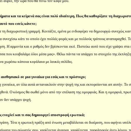
ι αύριο, την ώρα που θα πίνω τον καφέ μου.
ήματα και τα κείμενά σας είναι πολύ ιδιαίτερη. Πως θα καθορίζατε τη διαχωρισ
αυτό που εσείς κάνετε;
 τη διαχωριστική γραμμή. Κοιτάξτε, εμένα με ενδιαφέρει να δημιουργώ συνεχώς κα
να συνεχίσω κάτι το οποίο έχει πολλές φορές και με πολλούς τρόπους αναπαραχθεί. Το
ηση. Η αρμονία και ο ρυθμός δεν βρίσκονται εκεί. Πιστεύω αυτό που είχε γράψει στα
α που κουβαλάμε όλοι μέσα μας». Θέλω πάντα να υπάρχει το στοιχείο της έκπληξης
 χωρέσω κάποια κεφάλαια με λευκές σελίδες.
 αισθησιακό σε μια γυναίκα για εσάς και τι πρόστυχο;
 η γυναίκα, αν όλα αυτά αντανακλούν στην ψυχή της και εκπορεύονται απ αυτήν. Το σ
ληθινά. Ο κόσμος θα σωθεί μόνο από την επέλαση της ομορφιάς. Και η ομορφιά, πρωτ
ν δεν υπάρχει ψυχή.
ας ενοχλεί και τι σας δημιουργεί αποστροφή ερωτικά;
αγάπη. Τότε η ερωτική πράξη από ένωση μεταβάλλεται σε διαίρεση, που αφήνει υπόλ
μήματα του σώματός σου, χαρίζονται άναρχα, χαράζονται, παραληρούν άνευ λόγου, τ