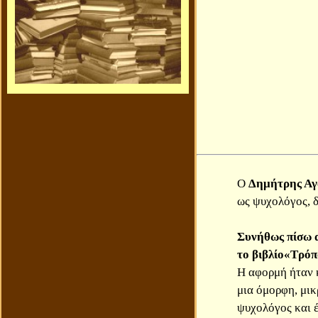
Ο
Δημήτρης Αγ
ως ψυχολόγος, δ
Συνήθως πίσω απ
το βιβλίο«Τρόπ
Η αφορμή ήταν κ
μια όμορφη, μικ
ψυχολόγος και έ