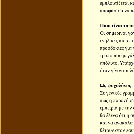
εμπλουτίζεται κ
αποφάσισα να πα
Ποιο είναι το π
Οι σημερινοί γον
ενήλικες και επ
προσδοκίες για 
τρόπο που μεγάλ
απόλυτο. Υπάρχο
όταν γίνονται λά
Ως ψυχολόγος πο
Σε γενικές γραμ
πως η παροχή συ
εμπειρία με την
θα έλεγα ότι η σ
και να ανακαλύπ
θέτουν στον εαυτ