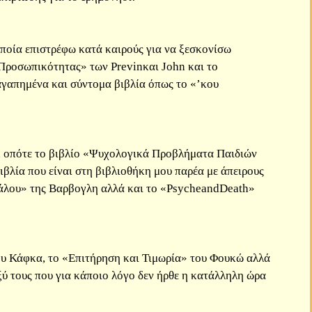
 οποία επιστρέφω κατά καιρούς για να ξεσκονίσω
 Προσωπικότητας» των Previnκαι John και το
αγαπημένα και σύντομα βιβλία όπως το «’κου
, οπότε το βιβλίο «Ψυχολογικά Προβλήματα Παιδιών
βλία που είναι στη βιβλιοθήκη μου παρέα με άπειρους
εφάλου» της Βαρβογλη αλλά και το «PsycheandDeath»
υ Κάφκα, το «Επιτήρηση και Τιμωρία» του Φουκώ αλλά
ύ τους που για κάποιο λόγο δεν ήρθε η κατάλληλη ώρα