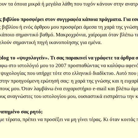
ουν τα όποια μικρά ή μεγάλα λάθη που τυχόν κάνουν στην ανατρ
 βιβλίου προσφέρει στον συγγραφέα κάποια πράγματα. Για εσά
 βιβλίου ή ενός άρθρου μου προσφέρει άμεσα τη χαρά της γνώσης.
κάποιο σημαντικό βαθμό. Μακροχρόνια, χαίρομαι όταν βλέπω τα
ελούν σημαντική πηγή ικανοποίησης για εμένα.
blog το «ψυχολογείν». Τι σας παρακινεί να γράφετε τα άρθρα σ
φω στο ιστολόγιό μου το 2007 προσπαθώντας να καλύψω αφενός
 ψυχολογίας που υπήρχε τότε στο ελληνικό διαδίκτυο. Αυτό που 
στην προηγούμενη ερώτησή σας: η χαρά της γνώσης και η ευχαρί
ους μου. Όταν λαμβάνω ένα ευχαριστήριο e-mail και βλέπω άμε
ους αναγνώστες του ιστολογίου μου, ουσιαστικά εισπράττω την 
αγαπημένο σας ρητό;
με τέρατα, πρέπει να προσέξει να μη γίνει τέρας. Κι όταν κοιτάς