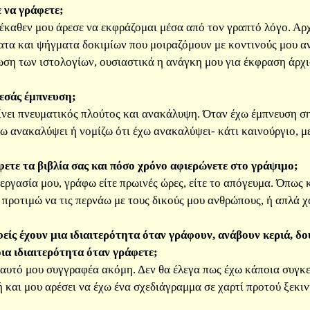
 να γράφετε;
καθεν μου άρεσε να εκφράζομαι μέσα από τον γραπτό λόγο. Αρχι
τα και ψήγματα δοκιμίων που μοιραζόμουν με κοντινούς μου αν
ωση των ιστολογίων, ουσιαστικά η ανάγκη μου για έκφραση άρχι
 εσάς έμπνευση;
ει πνευματικός πλούτος και ανακάλυψη. Όταν έχω έμπνευση ση
ω ανακαλύψει ή νομίζω ότι έχω ανακαλύψει- κάτι καινούργιο, μ
φετε τα βιβλία σας και πόσο χρόνο αφιερώνετε στο γράψιμο;
εργασία μου, γράφω είτε πρωινές ώρες, είτε το απόγευμα. Όπως κα
ς προτιμώ να τις περνάω με τους δικούς μου ανθρώπους, ή απλά 
είς έχουν μια ιδιαιτερότητα όταν γράφουν, ανάβουν κεριά, δο
οια ιδιαιτερότητα όταν γράφετε;
αυτό μου συγγραφέα ακόμη. Δεν θα έλεγα πως έχω κάποια συγκε
 και μου αρέσει να έχω ένα σχεδιάγραμμα σε χαρτί προτού ξεκι