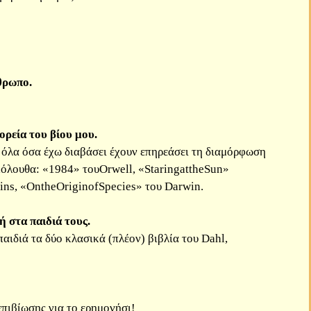
θρωπο.
ρεία του βίου μου.
 όλα όσα έχω διαβάσει έχουν επηρεάσει τη διαμόρφωση
όλουθα: «1984» τουOrwell, «StaringattheSun»
s, «OntheOriginofSpecies» του Darwin.
ή στα παιδιά τους.
αιδιά τα δύο κλασικά (πλέον) βιβλία του Dahl,
επιβίωσης για το ερημονήσι!