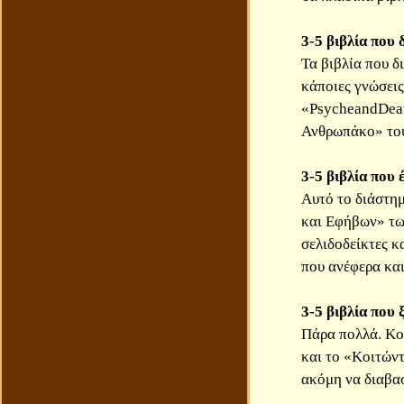
3-5 βιβλία που
Τα βιβλία που δ
κάποιες γνώσεις
«PsycheandDeath
Ανθρωπάκο» του
3-5 βιβλία που 
Αυτό το διάστη
και Εφήβων» των
σελιδοδείκτες κ
που ανέφερα κα
3-5 βιβλία που 
Πάρα πολλά. Κο
και το «Κοιτώντ
ακόμη να διαβασ